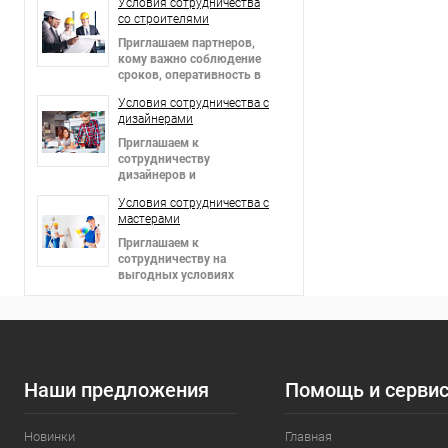
Условия сотрудничества
со строителями
Приглашаем партнеров
,
кому важно соблюдение
сроков, оперативность в
решении вопросов и
Условия сотрудничества c
гибкие цены!
дизайнерами
Приглашаем к
сотрудничеству
дизайнеров и
архитекторов,
Условия сотрудничества c
предоставляем скидки!
мастерами
Приглашаем к
сотрудничеству на
выгодных условиях
мастеров в сфере отделки
интерьеров и фасадов!
Наши предложения
Помощь и серви
Новинки
Главная