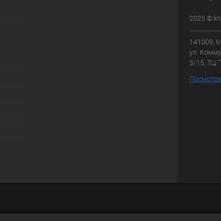
2025 © kr
141009, М
ул. Комму
3/15, ТЦ 
Посмотре