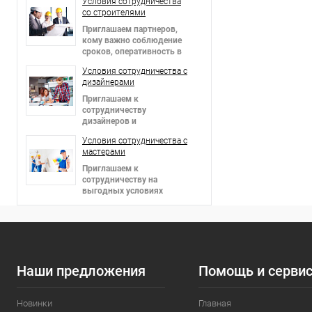
Условия сотрудничества
со строителями
Приглашаем партнеров
,
кому важно соблюдение
сроков, оперативность в
решении вопросов и
Условия сотрудничества c
гибкие цены!
дизайнерами
Приглашаем к
сотрудничеству
дизайнеров и
архитекторов,
Условия сотрудничества c
предоставляем скидки!
мастерами
Приглашаем к
сотрудничеству на
выгодных условиях
мастеров в сфере отделки
интерьеров и фасадов!
Наши предложения
Помощь и серви
Новинки
Главная