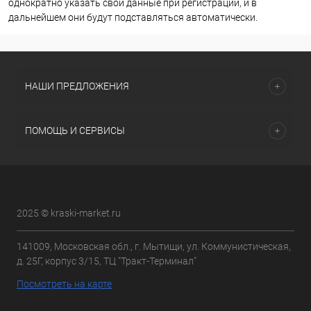
однократно указать свои данные при регистрации, и в
дальнейшем они будут подставляться автоматически.
НАШИ ПРЕДЛОЖЕНИЯ
ПОМОЩЬ И СЕРВИСЫ
2025 © kraski-market.ru
141009, Московская обл., г. Мытищи, ул. Коммунистическая,
д. 25Г, корпус 3/15, ТЦ "Тракт-Терминал"
Посмотреть на карте